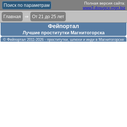
Полная версия сайта:
Поиск по параметрам
www3.dosugcx-mgn.biz
Главная
⇒
От
21
до
25
лет
Фейпортал
Лучшие проститутки Магнитогорска
© Фейпортал 2011-2026 - проститутки, шлюхи и инди в Магнитогорске